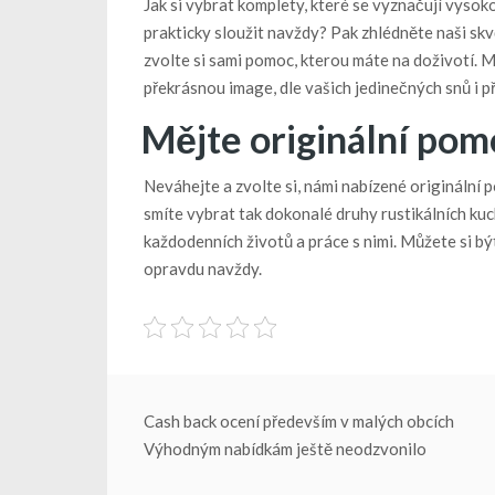
Jak si vybrat komplety, které se vyznačují vysok
prakticky sloužit navždy? Pak zhlédněte naši sk
zvolte si sami pomoc, kterou máte na doživotí. Mů
překrásnou image, dle vašich jedinečných snů i př
Mějte originální pom
Neváhejte a zvolte si, námi nabízené originální p
smíte vybrat tak dokonalé druhy rustikálních kuc
každodenních životů a práce s nimi. Můžete si být 
opravdu navždy.
Navigace
Cash back ocení především v malých obcích
Výhodným nabídkám ještě neodzvonilo
pro