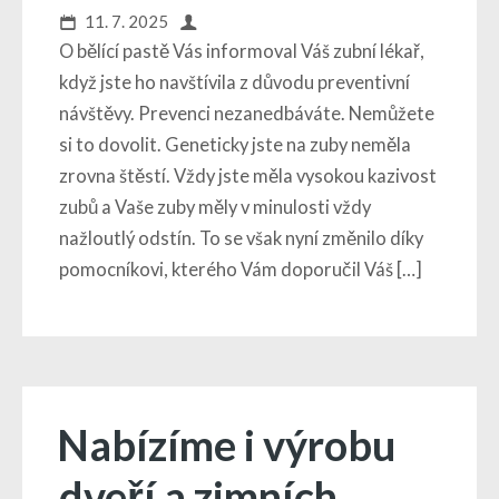
11. 7. 2025
O bělící pastě Vás informoval Váš zubní lékař,
když jste ho navštívila z důvodu preventivní
návštěvy. Prevenci nezanedbáváte. Nemůžete
si to dovolit. Geneticky jste na zuby neměla
zrovna štěstí. Vždy jste měla vysokou kazivost
zubů a Vaše zuby měly v minulosti vždy
nažloutlý odstín. To se však nyní změnilo díky
pomocníkovi, kterého Vám doporučil Váš […]
Nabízíme i výrobu
dveří a zimních