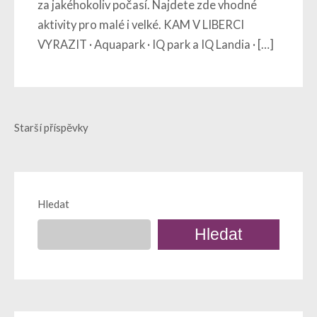
za jakéhokoliv počasí. Najdete zde vhodné
aktivity pro malé i velké. KAM V LIBERCI
VYRAZIT · Aquapark · IQ park a IQ Landia · […]
Navigace
Starší příspěvky
pro
příspěvky
Hledat
Hledat