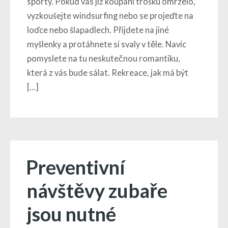
sporty. Pokud vás již koupání trošku omrzelo,
vyzkoušejte windsurfing nebo se projeďte na
loďce nebo šlapadlech. Přijdete na jiné
myšlenky a protáhnete si svaly v těle. Navíc
pomyslete na tu neskutečnou romantiku,
která z vás bude sálat. Rekreace, jak má být
[…]
Preventivní
návštěvy zubaře
jsou nutné