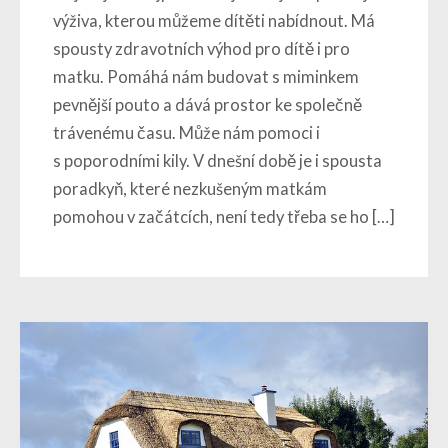
výživa, kterou můžeme dítěti nabídnout. Má
spousty zdravotních výhod pro dítě i pro
matku. Pomáhá nám budovat s miminkem
pevnější pouto a dává prostor ke společně
trávenému času. Může nám pomoci i
s poporodními kily. V dnešní době je i spousta
poradkyň, které nezkušeným matkám
pomohou v začátcích, není tedy třeba se ho […]