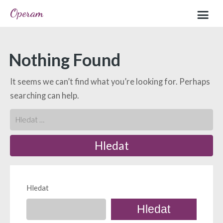
Operam
Home
Nothing Found
Sample page
It seems we can’t find what you’re looking for. Perhaps
searching can help.
Hledat
Hledat