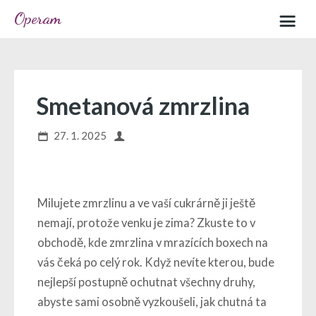
Operam
Home
Sample page
Smetanová zmrzlina
27. 1. 2025
Milujete zmrzlinu a ve vaší cukrárně ji ještě
nemají, protože venku je zima? Zkuste to v
obchodě, kde zmrzlina v mrazících boxech na
vás čeká po celý rok. Když nevíte kterou, bude
nejlepší postupně ochutnat všechny druhy,
abyste sami osobně vyzkoušeli, jak chutná ta