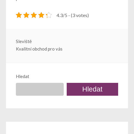
4.3/5 - (3 votes)
Navigace
Sleviště
Kvalitní obchod pro vás
pro
příspěvek
Hledat
Hledat