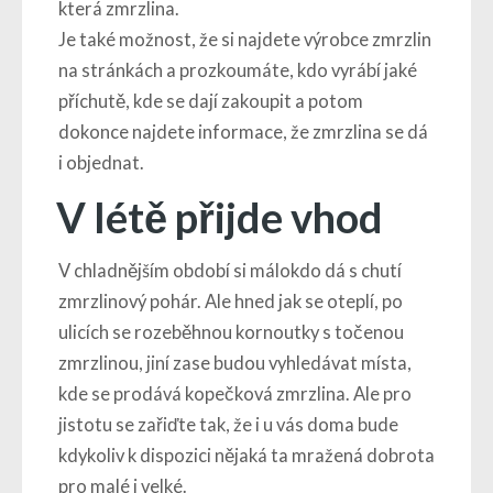
která zmrzlina.
Je také možnost, že si najdete výrobce zmrzlin
na stránkách a prozkoumáte, kdo vyrábí jaké
příchutě, kde se dají zakoupit a potom
dokonce najdete informace, že zmrzlina se dá
i objednat.
V létě přijde vhod
V chladnějším období si málokdo dá s chutí
zmrzlinový pohár. Ale hned jak se oteplí, po
ulicích se rozeběhnou kornoutky s točenou
zmrzlinou, jiní zase budou vyhledávat místa,
kde se prodává kopečková
zmrzlina
. Ale pro
jistotu se zařiďte tak, že i u vás doma bude
kdykoliv k dispozici nějaká ta mražená dobrota
pro malé i velké.