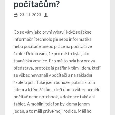
počítačům?
23. 11. 2023
Co se vám jako první vybaví, když se řekne
informační technologie nebo informatika
nebo počítače anebo práce na počítači ve
škole? Řeknu vám, že pro mě to byla jako
španělská vesnice. Pro mě to byla hororová
představa, protože já patřím k těm lidem, kteří
se vůbec nevyznali v počítači a na základní
škole trpěli. Také jsem bohužel patřila k těm
lidem a k těm žákům, kteří doma vůbec neměli
počítač nebo notebook, a dokonce také ani
tablet. A mobilní telefon byl doma jenom
jeden, a to měli právě moji rodiče. Měli ho