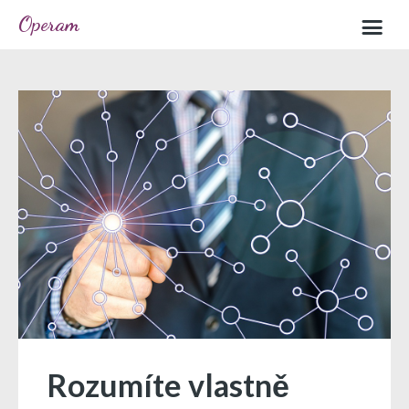
Operam
Home
Sample page
Rozumíte vlastně