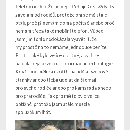
telefon nechci. Že ho nepotřebuji, že si vždycky
zavolám od rodičů, protože oni se mě stále
ptali, proč já nemám doma počítač anebo proč
nemám třeba také mobilní telefon. Vůbec
jsem jim tohle nedokázala vysvětlit, že
my prostě na to nemáme jednoduše peníze.
Proto také bylo velice obtížné, abych se
naučila nějaké věci do informační technologie.
Když jsme měli za úkol třeba udělat webové
stránky anebo třeba udělat další email
pro svého rodiče anebo pro kamaráda anebo
pro prarodiče. Tak pro mě to bylo velice
obtížné, protože jsem stále musela
spolužákům lhát.