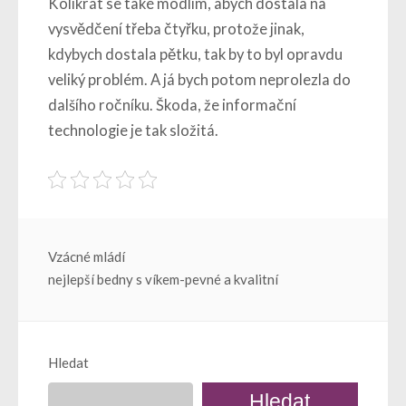
Kolikrát se také modlím, abych dostala na
vysvědčení třeba čtyřku, protože jinak,
kdybych dostala pětku, tak by to byl opravdu
veliký problém. A já bych potom neprolezla do
dalšího ročníku. Škoda, že informační
technologie je tak složitá.
Navigace
Vzácné mládí
nejlepší bedny s víkem-pevné a kvalitní
pro
příspěvek
Hledat
Hledat