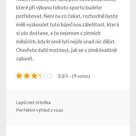
které při výkonu tohoto sportu budete
potřebovat. Není na co čekat, rozhodně byste
měli vyzkoušet tuto báječnou záležitost, která
si vás dostane, a to nejenom v zimních
měsících, kdy kromě lyží nejde snad nic dělat.
Otevřete další možnost, jak se v zimě kvalitně
zabavit.
3.3/5 - (9 votes)
Navigace
Lepší než stínítka
Perfektní výhled z vozu
pro
příspěvek