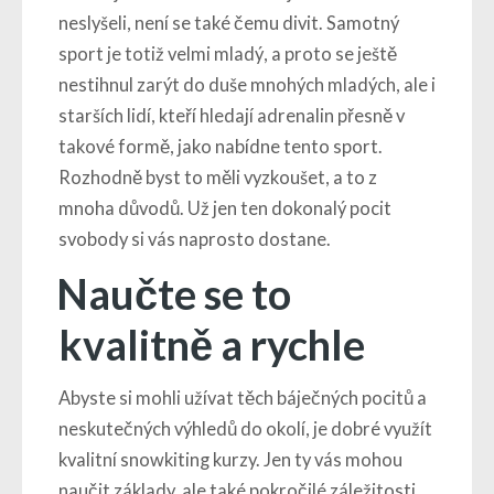
neslyšeli, není se také čemu divit. Samotný
sport je totiž velmi mladý, a proto se ještě
nestihnul zarýt do duše mnohých mladých, ale i
starších lidí, kteří hledají adrenalin přesně v
takové formě, jako nabídne tento sport.
Rozhodně byst to měli vyzkoušet, a to z
mnoha důvodů. Už jen ten dokonalý pocit
svobody si vás naprosto dostane.
Naučte se to
kvalitně a rychle
Abyste si mohli užívat těch báječných pocitů a
neskutečných výhledů do okolí, je dobré využít
kvalitní
snowkiting kurzy
. Jen ty vás mohou
naučit základy, ale také pokročilé záležitosti,