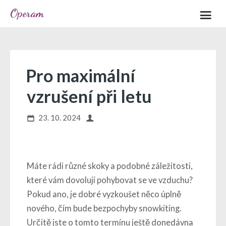
Operam
Home
Sample page
Pro maximální
vzrušení při letu
23. 10. 2024
Máte rádi různé skoky a podobné záležitosti,
které vám dovolují pohybovat se ve vzduchu?
Pokud ano, je dobré vyzkoušet něco úplně
nového, čím bude bezpochyby snowkiting.
Určitě jste o tomto termínu ještě donedávna