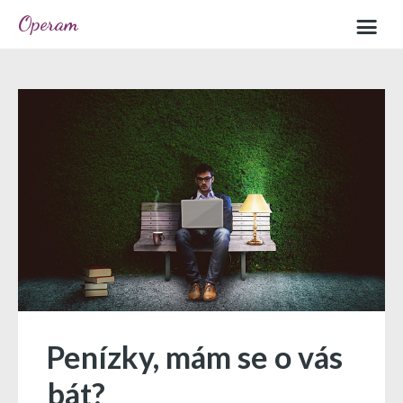
Operam
Home
Sample page
Penízky, mám se o vás
bát?