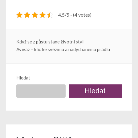
4.5/5 - (4 votes)
Navigace
Když se z půstu stane životní styl
Aviváž – klíč ke svěžímu a nadýchanému prádlu
pro
příspěvek
Hledat
Hledat