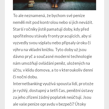
To ale neznamená, že bychom své peníze
neměli mít pod kontrolou nebo si jich nevážit.
Starší ročníky jistě pamatují doby, kdy před
spořitelnou stávaly fronty pracujících, aby si
vyzvedly svou výplatu nebo připsaly úroku či
výhru na vkladní knížku. Tyto doby už jsou
dávno pryč a současné moderní technologie
nám umožňují ovládání peněz, uložených na
účtu, v klidu domova, a to v kteroukoliv denní
či noční dobu.
Internetbanking využívá spousta lidí, protože
je rychlý, dostupný a šetří čas, peněžní ústavy
za jeho zřízení žádný poplatek neúčtují. Jsou
ale vaše peníze opravdu v bezpečí? Útoky