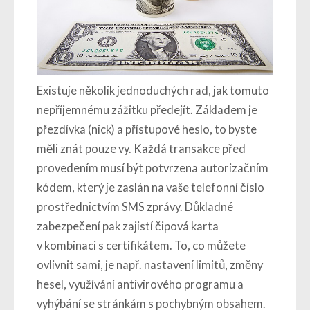
Existuje několik jednoduchých rad, jak tomuto
nepříjemnému zážitku předejít. Základem je
přezdívka (nick) a přístupové heslo, to byste
měli znát pouze vy. Každá transakce před
provedením musí být potvrzena autorizačním
kódem, který je zaslán na vaše telefonní číslo
prostřednictvím SMS zprávy. Důkladné
zabezpečení pak zajistí čipová karta
v kombinaci s certifikátem. To, co můžete
ovlivnit sami, je např. nastavení limitů, změny
hesel, využívání antivirového programu a
vyhýbání se stránkám s pochybným obsahem.