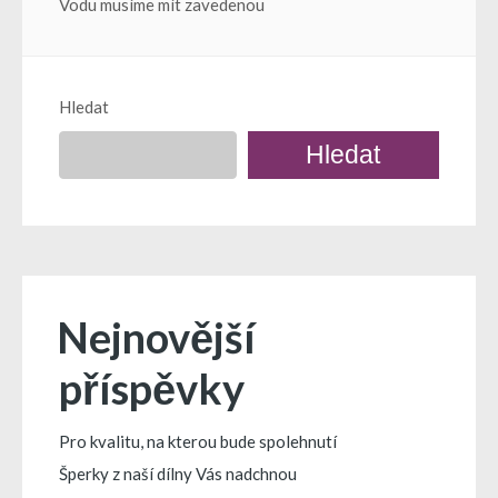
Vodu musíme mít zavedenou
pro
příspěvek
Hledat
Hledat
Nejnovější
příspěvky
Pro kvalitu, na kterou bude spolehnutí
Šperky z naší dílny Vás nadchnou