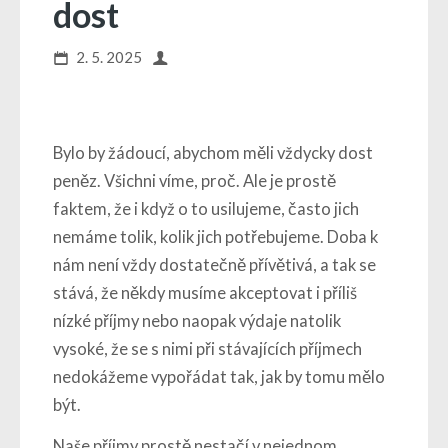
dost
2. 5. 2025
Bylo by žádoucí, abychom měli vždycky dost
peněz. Všichni víme, proč. Ale je prostě
faktem, že i když o to usilujeme, často jich
nemáme tolik, kolik jich potřebujeme. Doba k
nám není vždy dostatečně přívětivá, a tak se
stává, že někdy musíme akceptovat i příliš
nízké příjmy nebo naopak výdaje natolik
vysoké, že se s nimi při stávajících příjmech
nedokážeme vypořádat tak, jak by tomu mělo
být.
Naše příjmy prostě nestačí v nejednom