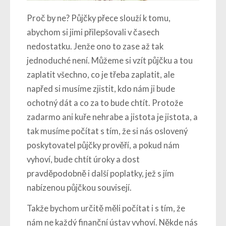
Proč by ne? Půjčky přece slouží k tomu,
abychom si jimi přilepšovali v časech
nedostatku. Jenže ono to zase až tak
jednoduché není. Můžeme si vzít půjčku a tou
zaplatit všechno, co je třeba zaplatit, ale
napřed si musíme zjistit, kdo nám ji bude
ochotný dát a co za to bude chtít. Protože
zadarmo ani kuře nehrabe a jistota je jistota, a
tak musíme počítat s tím, že si nás oslovený
poskytovatel půjčky prověří, a pokud nám
vyhoví, bude chtít úroky a dost
pravděpodobně i další poplatky, jež s jím
nabízenou půjčkou souvisejí.
Takže bychom určitě měli počítat i s tím, že
nám ne každý finanční ústav vyhoví. Někde nás