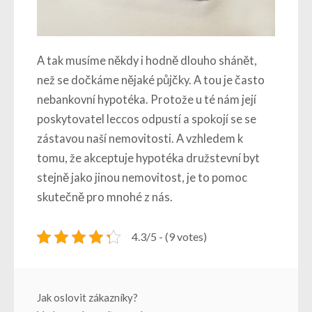
A tak musíme někdy i hodně dlouho shánět,
než se dočkáme nějaké půjčky. A tou je často
nebankovní hypotéka. Protože u té nám její
poskytovatel leccos odpustí a spokojí se se
zástavou naší nemovitosti. A vzhledem k
tomu, že akceptuje
hypotéka družstevní byt
stejně jako jinou nemovitost, je to pomoc
skutečně pro mnohé z nás.
4.3/5 - (9 votes)
Navigace
Jak oslovit zákazníky?