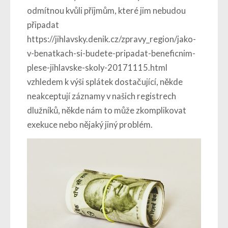
odmítnou kvůli příjmům, které jim nebudou
připadat
https://jihlavsky.denik.cz/zpravy_region/jako-
v-benatkach-si-budete-pripadat-beneficnim-
plese-jihlavske-skoly-20171115.html
vzhledem k výši splátek dostačující, někde
neakceptují záznamy v našich registrech
dlužníků, někde nám to může zkomplikovat
exekuce nebo nějaký jiný problém.