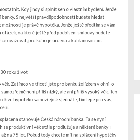
ostatnit. Kdy jindy si splnit sen o vlastním bydlení. Jenže
i banky. S největší pravděpodobností budete hledat
 z možností je právě hypotéka. Jenže ještě předtím se vám
a otázek, na které ještě před podpisem smlouvy budete
éce uvažovat, pro koho je určená a kolik musím mít
 30 roku život
 věk. Zatímco ve třiceti jste pro banku želízkem v ohni, o
 samozřejmě není příliš nízký, ale ani příliš vysoký věk. Ten
m dříve hypotéku samozřejmě sjednáte, tím lépe pro vás,
cení.
 splacena stanovuje Česká národní banka. Ta se nyní
 se produktivní věk stále prodlužuje a některé banky i
 až na 75 let. Pokud tedy chcete mít na splácení hypotéky