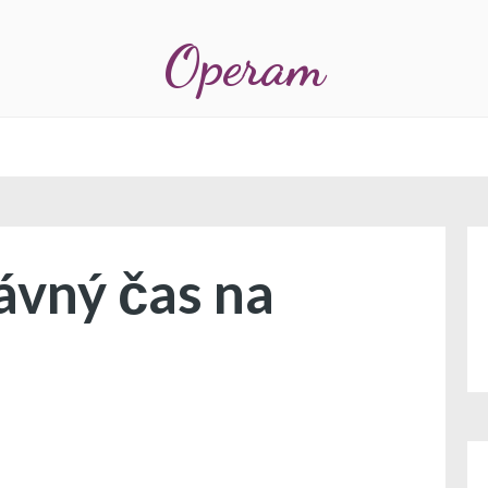
Operam
rávný čas na