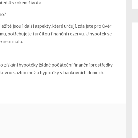
 před 45 rokem života.
no?
ité jsou i další aspekty, které určují, zda jste pro úvěr
mu, potřebujete i určitou finanční rezervu. U hypoték se
 není málo.
pro získání hypotéky žádné počáteční finanční prostředky
rokovou sazbou než u hypotéky v bankovních domech.