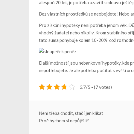
alespoň 20 let, je potřeba uzavřít smlouvu ještě
Bez vlastních prostředků se neobejdete! Nebo a
Pro získání hypotéky není potřeba jenom věk. Důlež
vhodný žadatel nebo nikoliv. Krom stabilního příj
tato suma pohybuje kolem 10-20%, což rozhodně
Další možností jsou
nebankovní hypotéky
, kde 
nepotřebujete. Je ale potřeba počítat s vyšší ú
3.7/5 - (7 votes)
Navigace
Není třeba chodit, stačí jen klikat
Proč bychom si nepůjčili?
pro