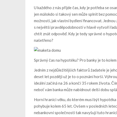
U každého z nás přijde čas, kdy je potřeba se osam
jen málokdo si takový sen může splnit bez pomoc
možnosti, jak vlastní bydlení financovat. Jednou
s největší pravděpodobností v hlavě vytvoří řad
chtít znát odpověď. Kdy je tedy správné o hypot
našetřeno?
Správný čas na hypotéku? Pro banky je to kolem
Jedním z nejdůležitějších faktorů žadatele je jeho
deset let později už je to o poznání horší. Výhrou
ideální začíná na 26 a končí 35 rokem života. Čí
neboť vám banka může nabídnout delší dobu splá
Horní hranici věku, do kterém musí být hypotéka
pohybuje kolem 65 let. Ovšem v posledních letech
nebankovní společnosti tak navyšují tuto hranici