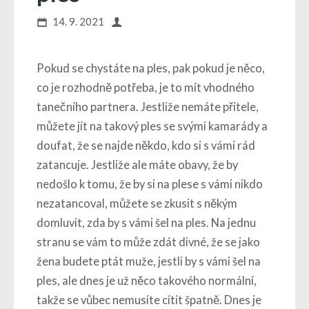
14. 9. 2021
Pokud se chystáte na ples, pak pokud je něco,
co je rozhodně potřeba, je to mít vhodného
tanečního partnera. Jestliže nemáte přítele,
můžete jít na takový ples se svými kamarády a
doufat, že se najde někdo, kdo si s vámi rád
zatancuje.
Jestliže ale máte obavy, že by
nedošlo k tomu, že by si na plese s vámi nikdo
nezatancoval, můžete se zkusit s někým
domluvit, zda by s vámi šel na ples.
Na jednu
stranu se vám to může zdát divné, že se jako
žena budete ptát muže, jestli by s vámi šel na
ples, ale dnes je už něco takového normální,
takže se vůbec nemusíte cítit špatně. Dnes je