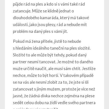
půjde rád na ples a kdo si s vámi také rád
zatancuje. Může se klidně jednat o
dlouhodobého kamaráda, který má takové
události, jako jsou plesy, rád a nebude mít
problém na daný ples s vámi jít.
Pokud má žena přítele, jistě to nebude
s hledáním ideálního taneční na ples složité.
Složité to ale může být tehdy, pokud daný
partner neumí tancovat. Je možné to daného
muže určitě naučit, ale musí sám chtít. Jestliže
nechce, může to být horší. V takovém případě
se na vás ale nesmí zlobit za to, že jste si šli
zatancovat s jiným mužem, protože je více než
jasné, že žádná dívka nechce zejména na plese
sedět celou dobu na židli vedle svého partnera