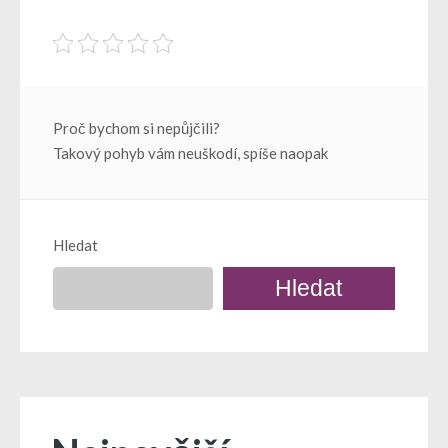
Navigace
Proč bychom si nepůjčili?
Takový pohyb vám neuškodí, spíše naopak
pro
příspěvek
Hledat
Hledat