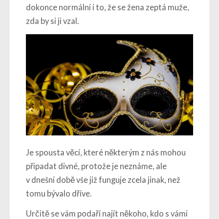
dokonce normální i to, že se žena zeptá muže,
zda by si ji vzal.
Je spousta věcí, které některým z nás mohou
připadat divné, protože je neznáme, ale
v dnešní době vše již funguje zcela jinak, než
tomu bývalo dříve.
Určitě se vám podaří najít někoho, kdo s vámi