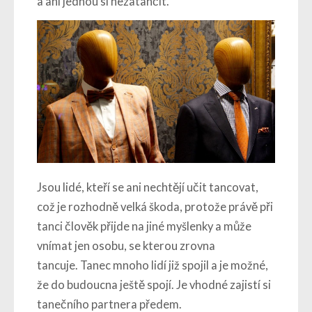
a ani jednou si nezatančit.
Jsou lidé, kteří se ani nechtějí učit tancovat,
což je rozhodně velká škoda, protože právě při
tanci člověk přijde na jiné myšlenky a může
vnímat jen osobu, se kterou zrovna
tancuje.
Tanec mnoho lidí již spojil a je možné,
že do budoucna ještě spojí.
Je vhodné zajistí si
tanečního partnera předem.