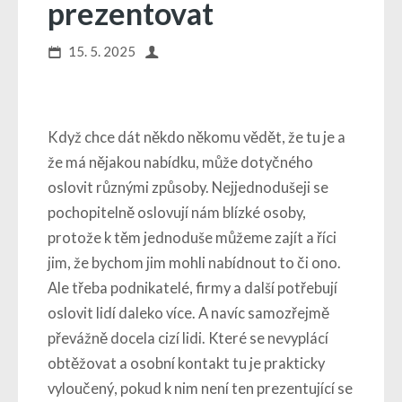
prezentovat
15. 5. 2025
Když chce dát někdo někomu vědět, že tu je a
že má nějakou nabídku, může dotyčného
oslovit různými způsoby. Nejjednodušeji se
pochopitelně oslovují nám blízké osoby,
protože k těm jednoduše můžeme zajít a říci
jim, že bychom jim mohli nabídnout to či ono.
Ale třeba podnikatelé, firmy a další potřebují
oslovit lidí daleko více. A navíc samozřejmě
převážně docela cizí lidi. Které se nevyplácí
obtěžovat a osobní kontakt tu je prakticky
vyloučený, pokud k nim není ten prezentující se